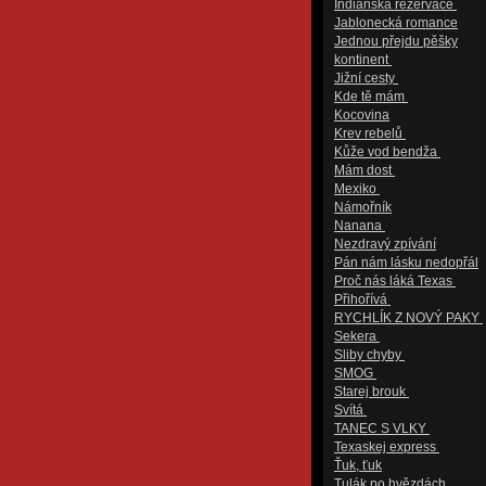
Indiánská rezervace
Jablonecká romance
Jednou přejdu pěšky
kontinent
Jižní cesty
Kde tě mám
Kocovina
Krev rebelů
Kůže vod bendža
Mám dost
Mexiko
Námořník
Nanana
Nezdravý zpívání
Pán nám lásku nedopřál
Proč nás láká Texas
Přihořívá
RYCHLÍK Z NOVÝ PAKY
Sekera
Sliby chyby
SMOG
Starej brouk
Svítá
TANEC S VLKY
Texaskej express
Ťuk, ťuk
Tulák po hvězdách