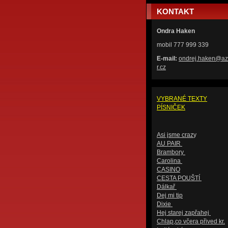
KONTAKT
Ondra Haken
mobil 777 999 339
E-mail:
ondrej.h
aken@az
r.cz
VYBRANÉ TEXTY
PÍSNIČEK
Asi jsme craz
y
AU PAIR
Brambory
Carolina
CASINO
CESTA POUŠTÍ
Dálkař
Dej mi tip
Dixie
Hej starej zapřahej
Chlap,co včera přived kr.