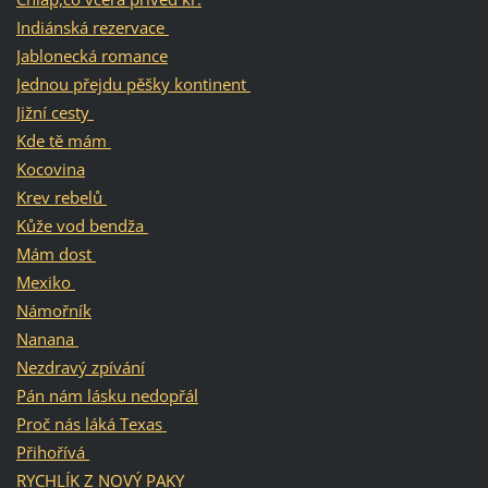
Indiánská rezervace
Jablonecká romance
Jednou přejdu pěšky kontinent
Jižní cesty
Kde tě mám
Kocovina
Krev rebelů
Kůže vod bendža
Mám dost
Mexiko
Námořník
Nanana
Nezdravý zpívání
Pán nám lásku nedopřál
Proč nás láká Texas
Přihořívá
RYCHLÍK Z NOVÝ PAKY