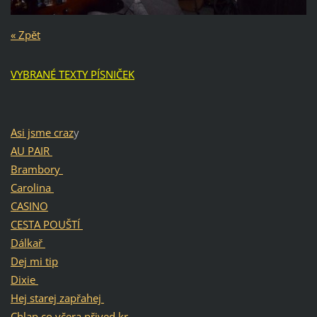
« Zpět
VYBRANÉ TEXTY PÍSNIČEK
Asi jsme craz
y
AU PAIR
Brambory
Carolina
CASINO
CESTA POUŠTÍ
Dálkař
Dej mi tip
Dixie
Hej starej zapřahej
Chlap,co včera přived kr.