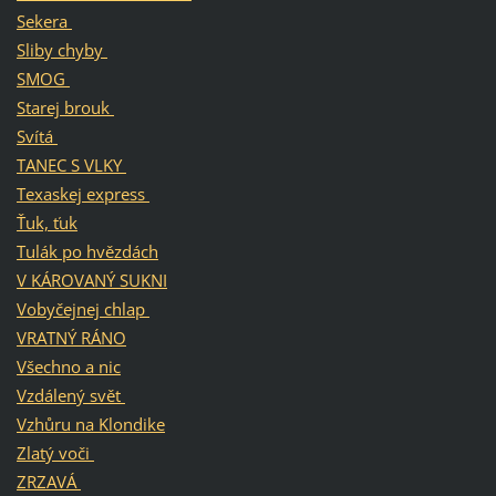
Sekera
Sliby chyby
SMOG
Starej brouk
Svítá
TANEC S VLKY
Texaskej express
Ťuk, ťuk
Tulák po hvězdách
V KÁROVANÝ SUKNI
Vobyčejnej chlap
VRATNÝ RÁNO
Všechno a nic
Vzdálený svět
Vzhůru na Klondike
Zlatý voči
ZRZAVÁ