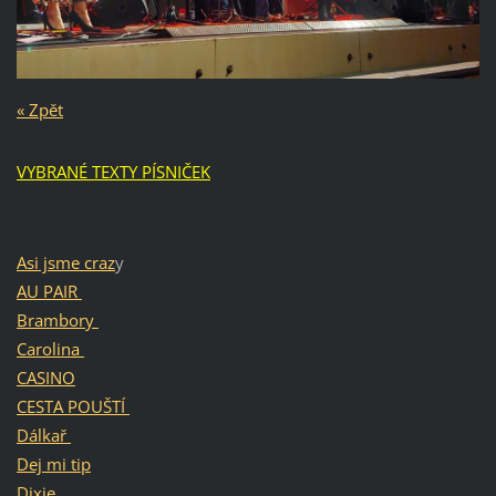
« Zpět
VYBRANÉ TEXTY PÍSNIČEK
Asi jsme craz
y
AU PAIR
Brambory
Carolina
CASINO
CESTA POUŠTÍ
Dálkař
Dej mi tip
Dixie