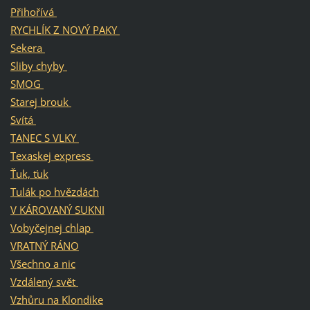
Přihořívá
RYCHLÍK Z NOVÝ PAKY
Sekera
Sliby chyby
SMOG
Starej brouk
Svítá
TANEC S VLKY
Texaskej express
Ťuk, ťuk
Tulák po hvězdách
V KÁROVANÝ SUKNI
Vobyčejnej chlap
VRATNÝ RÁNO
Všechno a nic
Vzdálený svět
Vzhůru na Klondike