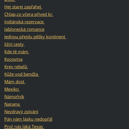
Hej starej zapřahej
Chlap,co včera přived kr.
Indiánská rezervace
Jablonecká romance
Jednou přejdu pěšky kontinent
Jižní cesty
Kde tě mám
Kocovina
Krev rebelů
Kůže vod bendža
Mám dost
Mexiko
Námořník
Nanana
Nezdravý zpívání
Pán nám lásku nedopřál
Proč nás láká Texas