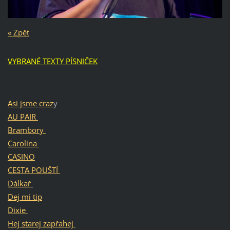
« Zpět
VYBRANÉ TEXTY PÍSNIČEK
Asi jsme craz
y
AU PAIR
Brambory
Carolina
CASINO
CESTA POUŠTÍ
Dálkař
Dej mi tip
Dixie
Hej starej zapřahej