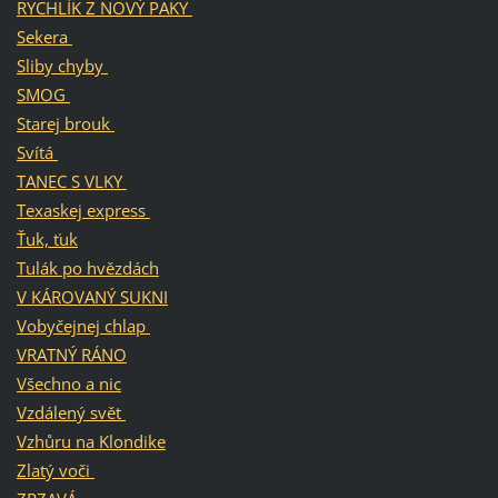
RYCHLÍK Z NOVÝ PAKY
Sekera
Sliby chyby
SMOG
Starej brouk
Svítá
TANEC S VLKY
Texaskej express
Ťuk, ťuk
Tulák po hvězdách
V KÁROVANÝ SUKNI
Vobyčejnej chlap
VRATNÝ RÁNO
Všechno a nic
Vzdálený svět
Vzhůru na Klondike
Zlatý voči