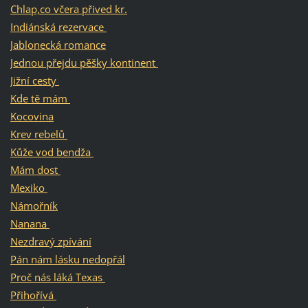
Chlap,co včera přived kr.
Indiánská rezervace
Jablonecká romance
Jednou přejdu pěšky kontinent
Jižní cesty
Kde tě mám
Kocovina
Krev rebelů
Kůže vod bendža
Mám dost
Mexiko
Námořník
Nanana
Nezdravý zpívání
Pán nám lásku nedopřál
Proč nás láká Texas
Přihořívá