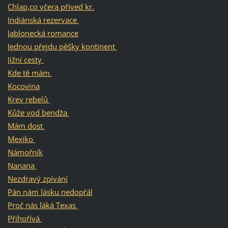
Chlap,co včera přived kr.
Indiánská rezervace
Jablonecká romance
Jednou přejdu pěšky kontinent
Jižní cesty
Kde tě mám
Kocovina
Krev rebelů
Kůže vod bendža
Mám dost
Mexiko
Námořník
Nanana
Nezdravý zpívání
Pán nám lásku nedopřál
Proč nás láká Texas
Přihořívá