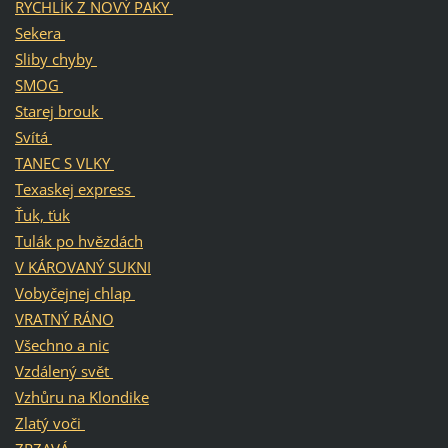
RYCHLÍK Z NOVÝ PAKY
Sekera
Sliby chyby
SMOG
Starej brouk
Svítá
TANEC S VLKY
Texaskej express
Ťuk, ťuk
Tulák po hvězdách
V KÁROVANÝ SUKNI
Vobyčejnej chlap
VRATNÝ RÁNO
Všechno a nic
Vzdálený svět
Vzhůru na Klondike
Zlatý voči