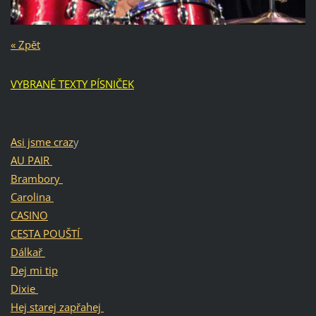
« Zpět
VYBRANÉ TEXTY PÍSNIČEK
Asi jsme craz
y
AU PAIR
Brambory
Carolina
CASINO
CESTA POUŠTÍ
Dálkař
Dej mi tip
Dixie
Hej starej zapřahej