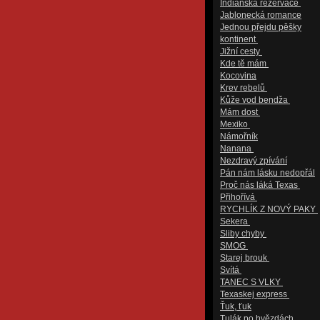
Indiánská rezervace
Jablonecká romance
Jednou přejdu pěšky
kontinent
Jižní cesty
Kde tě mám
Kocovina
Krev rebelů
Kůže vod bendža
Mám dost
Mexiko
Námořník
Nanana
Nezdravý zpívání
Pán nám lásku nedopřál
Proč nás láká Texas
Přihořívá
RYCHLÍK Z NOVÝ PAKY
Sekera
Sliby chyby
SMOG
Starej brouk
Svítá
TANEC S VLKY
Texaskej express
Ťuk, ťuk
Tulák po hvězdách