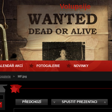
Volupsije
COUNTRY MUSIC
ALENDÁŘ AKCÍ
FOTOGALERIE
NOVINKY
ogalerie
>
MF.jpg
PŘEDCHOZÍ
SPUSTIT PREZENTACI