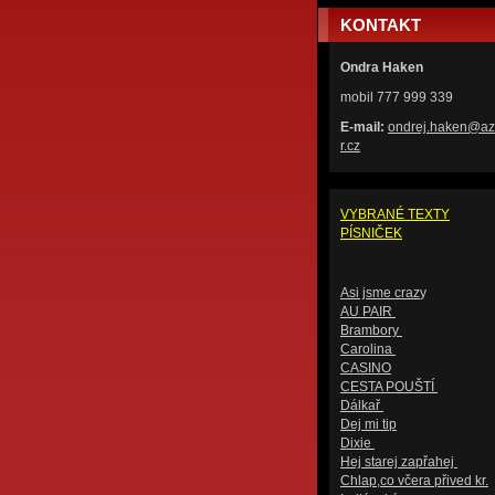
KONTAKT
Ondra Haken
mobil 777 999 339
E-mail:
ondrej.h
aken@az
r.cz
VYBRANÉ TEXTY
PÍSNIČEK
Asi jsme craz
y
AU PAIR
Brambory
Carolina
CASINO
CESTA POUŠTÍ
Dálkař
Dej mi tip
Dixie
Hej starej zapřahej
Chlap,co včera přived kr.